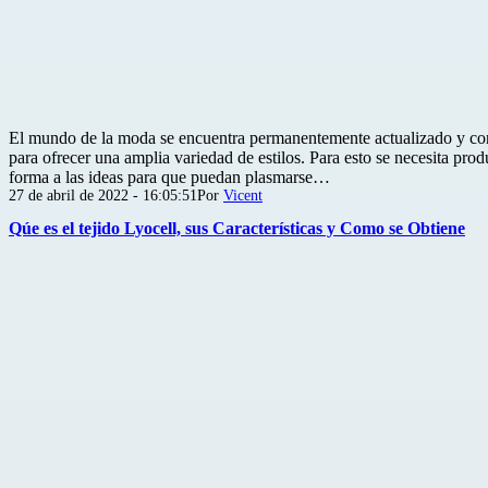
El mundo de la moda se encuentra permanentemente actualizado y co
para ofrecer una amplia variedad de estilos. Para esto se necesita prod
forma a las ideas para que puedan plasmarse…
Publicada
27 de abril de 2022 - 16:05:51
Por
Vicent
el
Qúe es el tejido Lyocell, sus Características y Como se Obtiene