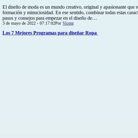
El diseño de moda es un mundo creativo, original y apasionante que r
formación y minuciosidad. En ese sentido, combinar todas estas caracte
pasos y consejos para empezar en el diseño de…
Publicada
3 de mayo de 2022 - 07:17:02
Por
Vicent
el
Los 7 Mejores Programas para diseñar Ropa