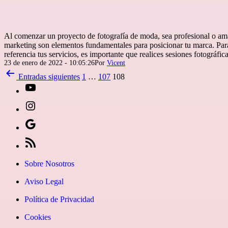
Al comenzar un proyecto de fotografía de moda, sea profesional o amat
marketing son elementos fundamentales para posicionar tu marca. Para
referencia tus servicios, es importante que realices sesiones fotográfi
Publicada
23 de enero de 2022 - 10:05:26
Por
Vicent
el
Paginación
Entradas
siguientes
1
…
107
108
de
[27-
entradas
icon
[27-
icon=»fa
icon
Síguenos
fa-
icon=»fa
en
[27-
instagram»]
fa-
Google
icon
Sobre Nosotros
youtube»]
News
icon=»fa
Aviso Legal
fa-
Política de Privacidad
rss»]
Cookies