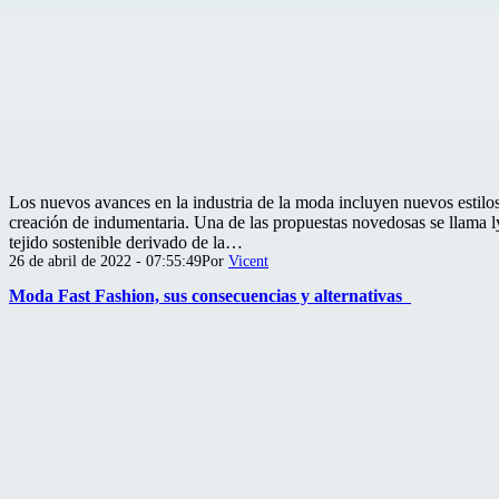
Los nuevos avances en la industria de la moda incluyen nuevos estilos,
creación de indumentaria. Una de las propuestas novedosas se llama lyo
tejido sostenible derivado de la…
Publicada
26 de abril de 2022 - 07:55:49
Por
Vicent
el
Moda Fast Fashion, sus consecuencias y alternativas