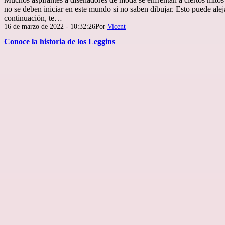
no se deben iniciar en este mundo si no saben dibujar. Esto puede al
continuación, te…
Publicada
16 de marzo de 2022 - 10:32:26
Por
Vicent
el
Conoce la historia de los Leggins