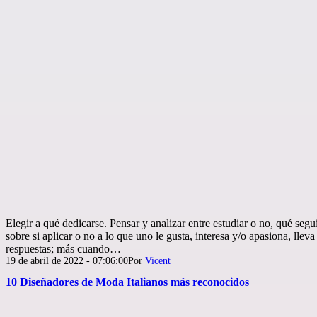
Elegir a qué dedicarse. Pensar y analizar entre estudiar o no, qué seg
sobre si aplicar o no a lo que uno le gusta, interesa y/o apasiona, lle
respuestas; más cuando…
Publicada
19 de abril de 2022 - 07:06:00
Por
Vicent
el
10 Diseñadores de Moda Italianos más reconocidos