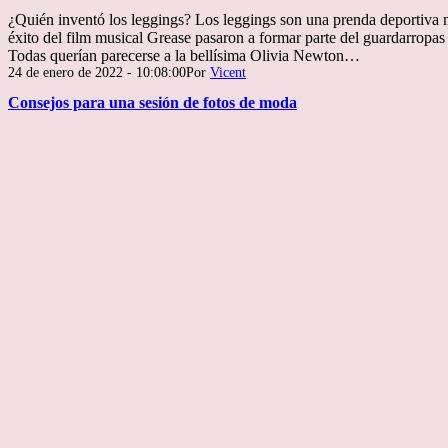
¿Quién inventó los leggings? Los leggings son una prenda deportiva 
éxito del film musical Grease pasaron a formar parte del guardarropas
Todas querían parecerse a la bellísima Olivia Newton…
Publicada
24 de enero de 2022 - 10:08:00
Por
Vicent
el
Consejos para una sesión de fotos de moda