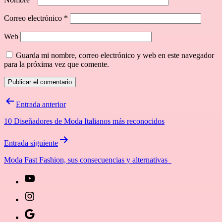
Correo electrónico
*
Web
Guarda mi nombre, correo electrónico y web en este navegador
para la próxima vez que comente.
Navegación
Entrada anterior
de
10 Diseñadores de Moda Italianos más reconocidos
entradas
Entrada siguiente
Moda Fast Fashion, sus consecuencias y alternativas
[27-
icon
[27-
icon=»fa
icon
Síguenos