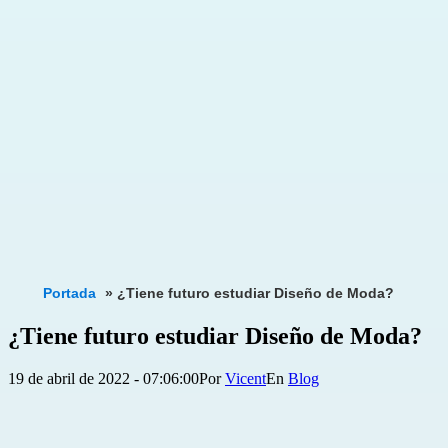
Portada
»
¿Tiene futuro estudiar Diseño de Moda?
¿Tiene futuro estudiar Diseño de Moda?
Publicada
Categorizado
19 de abril de 2022 - 07:06:00
Por
Vicent
Blog
el
como