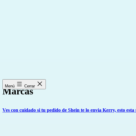
Saltar
al
contenido
Menú
Cerrar
Marcas
Ves con cuidado si tu pedido de Shein te lo envia Kerry, esto est