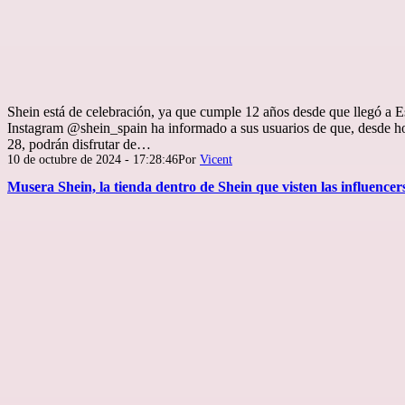
Shein está de celebración, ya que cumple 12 años desde que llegó a E
Instagram @shein_spain ha informado a sus usuarios de que, desde hoy
28, podrán disfrutar de…
Publicada
10 de octubre de 2024 - 17:28:46
Por
Vicent
el
Musera Shein, la tienda dentro de Shein que visten las influencer