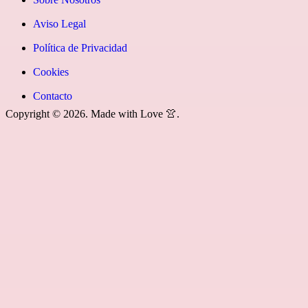
youtube»]
News
icon=»fa
Aviso Legal
fa-
Política de Privacidad
rss»]
Cookies
Contacto
Copyright © 2026. Made with Love 👚.