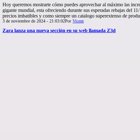
Hoy queremos mostrarte cómo puedes aprovechar al máximo las increíb
gigante mundial, esta ofreciendo durante sus esperadas rebajas del 11
precios imbatibles y como siempre un catalogo superextenso de prod
Publicada
3 de noviembre de 2024 - 21:03:02
Por
Vicent
el
Zara lanza una nueva sección en su web llamada Z3d