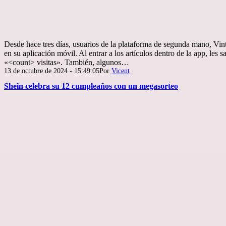
Desde hace tres días, usuarios de la plataforma de segunda mano, Vin
en su aplicación móvil. Al entrar a los artículos dentro de la app, les
«<count> visitas». También, algunos…
Publicada
13 de octubre de 2024 - 15:49:05
Por
Vicent
el
Shein celebra su 12 cumpleaños con un megasorteo