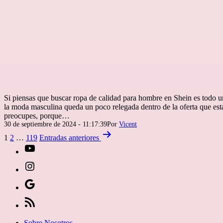
Si piensas que buscar ropa de calidad para hombre en Shein es todo u
la moda masculina queda un poco relegada dentro de la oferta que esta
preocupes, porque…
Publicada
30 de septiembre de 2024 - 11:17:39
Por
Vicent
el
Paginación
1
2
…
119
Entradas
anteriores
de
[27-
entradas
icon
[27-
icon=»fa
icon
Síguenos
fa-
icon=»fa
en
[27-
instagram»]
fa-
Google
icon
Sobre Nosotros