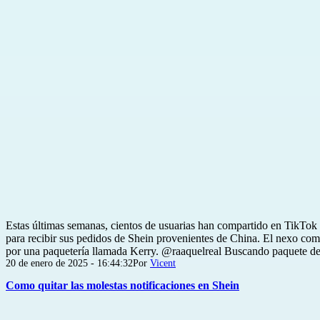
Estas últimas semanas, cientos de usuarias han compartido en TikTok
para recibir sus pedidos de Shein provenientes de China. El nexo co
por una paquetería llamada Kerry. @raaquelreal Buscando paquete 
Publicada
20 de enero de 2025 - 16:44:32
Por
Vicent
el
Como quitar las molestas notificaciones en Shein