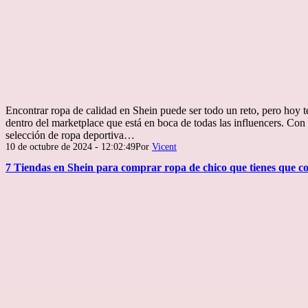
Encontrar ropa de calidad en Shein puede ser todo un reto, pero hoy 
dentro del marketplace que está en boca de todas las influencers. Con
selección de ropa deportiva…
Publicada
10 de octubre de 2024 - 12:02:49
Por
Vicent
el
7 Tiendas en Shein para comprar ropa de chico que tienes que c