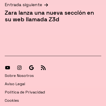
Entrada siguiente
Zara lanza una nueva sección en
su web llamada Z3d
[27-
[27-
Síguenos
[27-
icon
icon
en
icon
Sobre Nosotros
icon=»fa
icon=»fa
Google
icon=»fa
Aviso Legal
fa-
fa-
News
fa-
Política de Privacidad
instagram»]
youtube»]
rss»]
Cookies