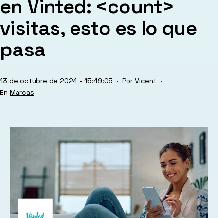
en Vinted:
<count>
visitas, esto es lo que
pasa
Publicada
13 de octubre de 2024 - 15:49:05
Por
Vicent
el
Categorizado
Marcas
como