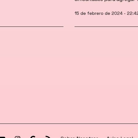
Publicada
15 de febrero de 2024 - 22:4
el