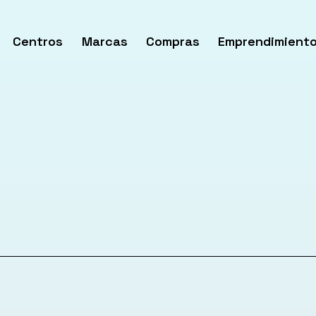
Centros
Marcas
Compras
Emprendimient
rir
enú