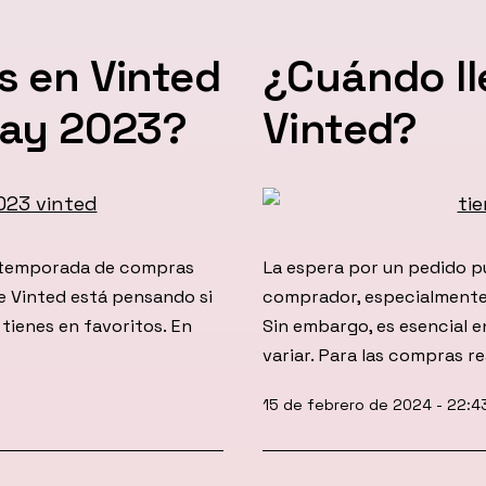
s en Vinted
¿Cuándo ll
day 2023?
Vinted?
 la temporada de compras
La espera por un pedido p
 Vinted está pensando si
comprador, especialmente
 tienes en favoritos. En
Sin embargo, es esencial 
variar. Para las compras r
Publicada
15 de febrero de 2024 - 22:4
el