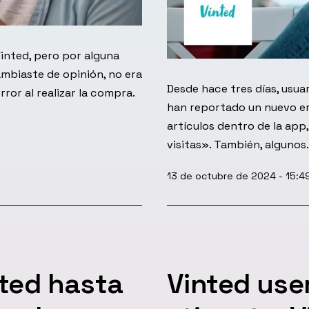
inted, pero por alguna
ambiaste de opinión, no era
Desde hace tres días, usua
or al realizar la compra.
han reportado un nuevo err
artículos dentro de la app
visitas». También, alguno
Publicada
13 de octubre de 2024 - 15:4
el
nted hasta
Vinted use