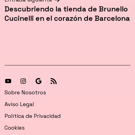
Descubriendo la tienda de Brunello
Cucinelli en el corazón de Barcelona
[27-
[27-
Síguenos
[27-
icon
icon
en
icon
Sobre Nosotros
icon=»fa
icon=»fa
Google
icon=»fa
Aviso Legal
fa-
fa-
News
fa-
Política de Privacidad
instagram»]
youtube»]
rss»]
Cookies