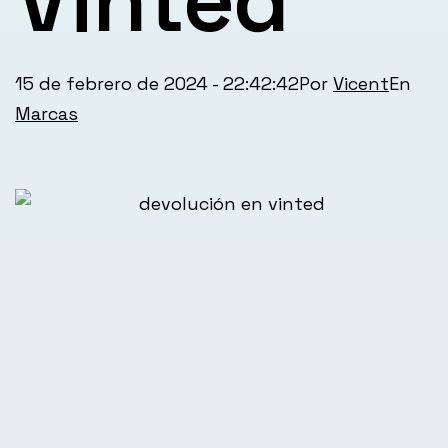
Publicada
Cat
15 de febrero de 2024 - 22:42:42
Por
Vicent
el
com
Marcas