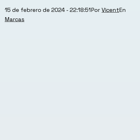
Publicada
Cate
15 de febrero de 2024 - 22:18:51
Por
Vicent
el
com
Marcas