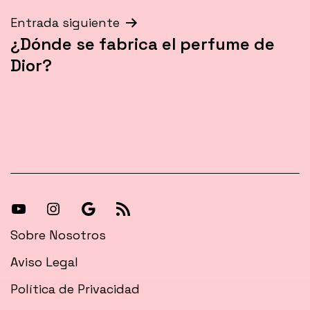
entradas
Entrada siguiente
¿Dónde se fabrica el perfume de
Dior?
[27-
[27-
Síguenos
[27-
icon
icon
en
icon
Sobre Nosotros
icon=»fa
icon=»fa
Google
icon=»fa
Aviso Legal
fa-
fa-
News
fa-
Política de Privacidad