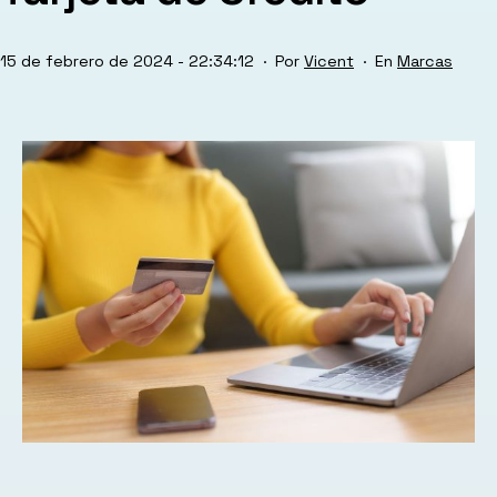
Publicada
Categorizad
15 de febrero de 2024 - 22:34:12
Por
Vicent
Marcas
el
como