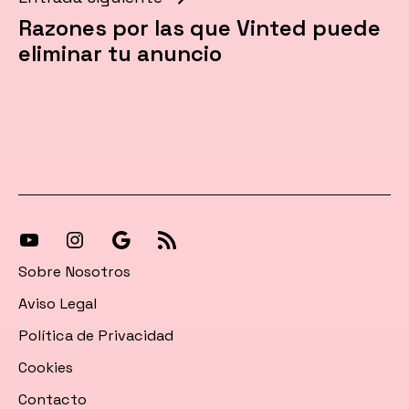
Razones por las que Vinted puede
eliminar tu anuncio
[27-
[27-
Síguenos
[27-
icon
icon
en
icon
Sobre Nosotros
icon=»fa
icon=»fa
Google
icon=»fa
Aviso Legal
fa-
fa-
News
fa-
Política de Privacidad
instagram»]
youtube»]
rss»]
Cookies
Contacto