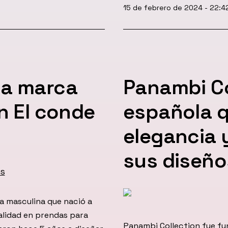
Publicada
15 de febrero de 2024 - 22:4
el
la marca
Panambi Co
n El conde
española 
elegancia 
sus diseño
 masculina que nació a
calidad en prendas para
Panambi Collection fue fu