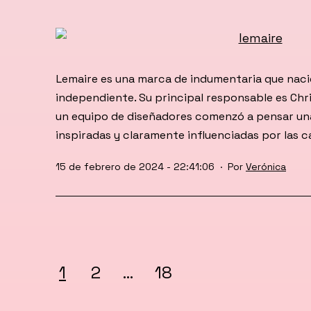
Lemaire es una marca de indumentaria que nac
independiente. Su principal responsable es Chr
un equipo de diseñadores comenzó a pensar un
inspiradas y claramente influenciadas por las c
Publicada
15 de febrero de 2024 - 22:41:06
Por
Verónica
el
Paginación
1
2
…
18