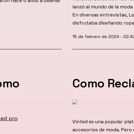
ron hace 5 años a diseñar
lanzó al mundo de la moda 
En diversas entrevistas, 
disfrutaba diseñando rop
Publicada
15 de febrero de 2024 - 22:4
el
como
Como Recl
Vinted es una popular plat
accesorios de moda. Pero s