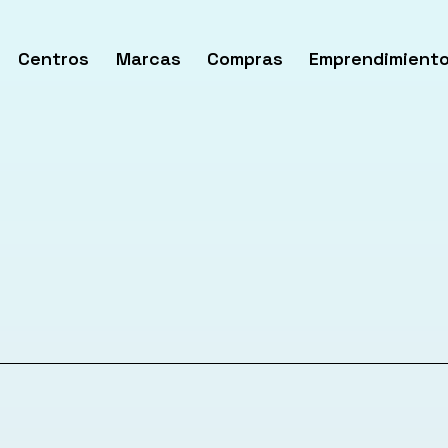
Centros
Marcas
Compras
Emprendimient
rir
enú