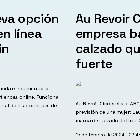
eva opción
Au Revoir C
n línea
empresa b
in
calzado qu
fuerte
moda e indumentaria
tiendas online. Funciona
Au Revoir Cinderella, o ARC
r al de las boutiques de
previsión de una mujer: La
marca de calzado Jeffrey 
Publicada
15 de febrero de 2024 - 22:4