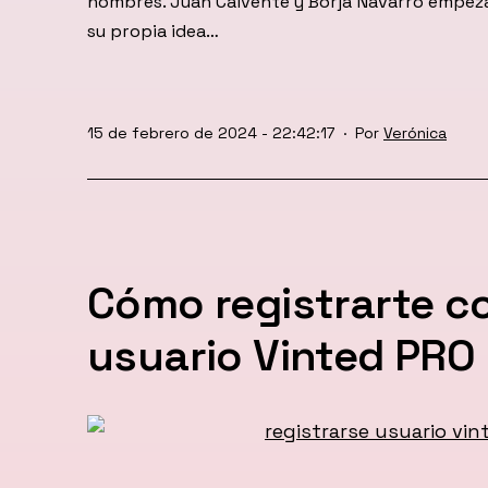
hombres. Juan Calvente y Borja Navarro empeza
su propia idea…
Publicada
15 de febrero de 2024 - 22:42:17
Por
Verónica
el
Cómo registrarte 
usuario Vinted PRO