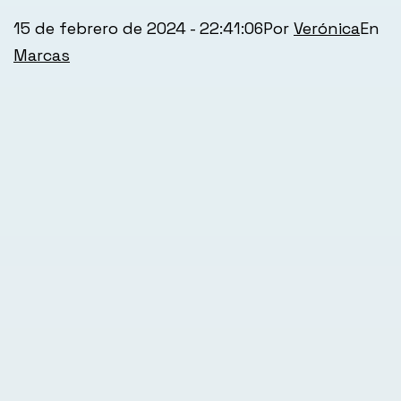
Publicada
Ca
15 de febrero de 2024 - 22:41:06
Por
Verónica
el
co
Marcas