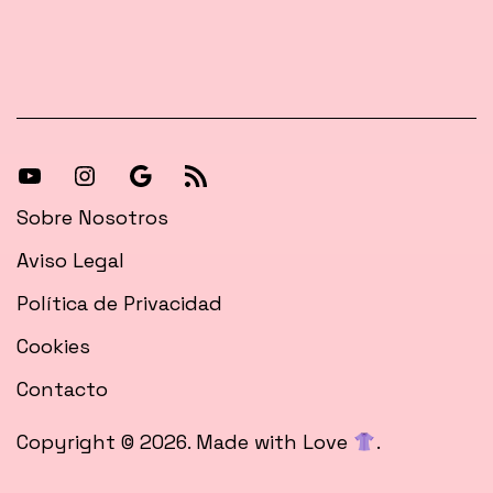
[27-
[27-
Síguenos
[27-
icon
icon
en
icon
Sobre Nosotros
icon=»fa
icon=»fa
Google
icon=»fa
Aviso Legal
fa-
fa-
News
fa-
Política de Privacidad
instagram»]
youtube»]
rss»]
Cookies
Contacto
Copyright © 2026. Made with Love
.