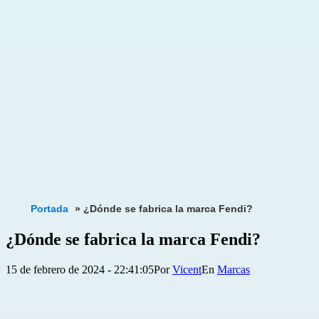
Portada
»
¿Dónde se fabrica la marca Fendi?
¿Dónde se fabrica la marca Fendi?
Publicada
Categorizado
15 de febrero de 2024 - 22:41:05
Por
Vicent
Marcas
el
como