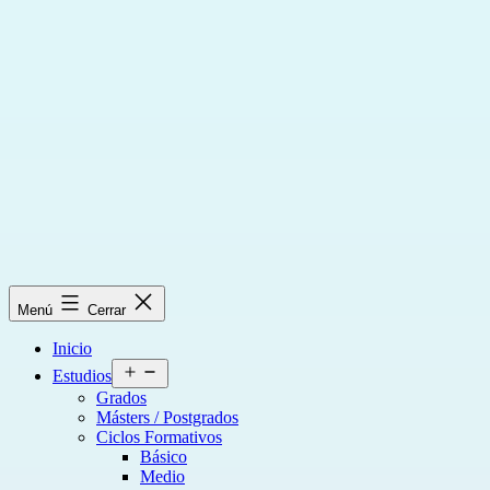
Saltar
al
contenido
Menú
Cerrar
Inicio
Abrir
Estudios
el
Grados
menú
Másters / Postgrados
Ciclos Formativos
Básico
Medio