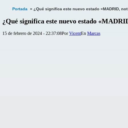
Portada
»
¿Qué significa este nuevo estado «MADRID, noti
¿Qué significa este nuevo estado «MADRID,
Publicada
Categorizado
15 de febrero de 2024 - 22:37:08
Por
Vicent
Marcas
el
como