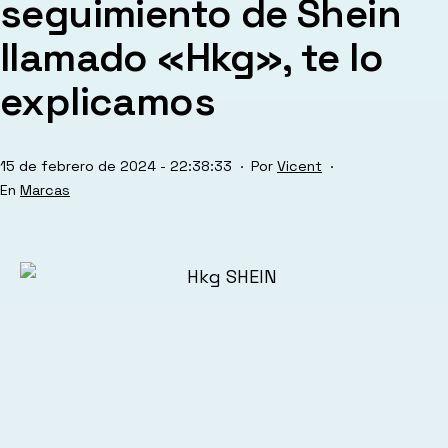
seguimiento de Shein
llamado «Hkg», te lo
explicamos
Publicada
15 de febrero de 2024 - 22:38:33
Por
Vicent
el
Categorizado
Marcas
como