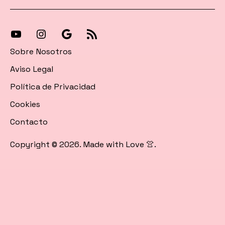
[27-
[27-
Síguenos
[27-
icon
icon
en
icon
Sobre Nosotros
icon=»fa
icon=»fa
Google
icon=»fa
Aviso Legal
fa-
fa-
News
fa-
Política de Privacidad
instagram»]
youtube»]
rss»]
Cookies
Contacto
Copyright © 2026. Made with Love 👚.