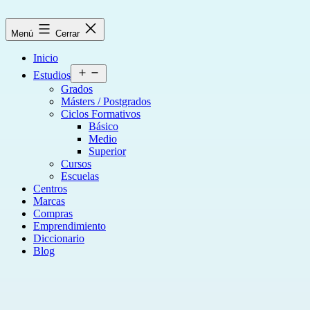
Saltar
al
Menú
Cerrar
contenido
Inicio
Abrir
Estudios
el
Grados
menú
Másters / Postgrados
Ciclos Formativos
Básico
Medio
Superior
Cursos
Escuelas
Centros
Marcas
Compras
Emprendimiento
Diccionario
Blog