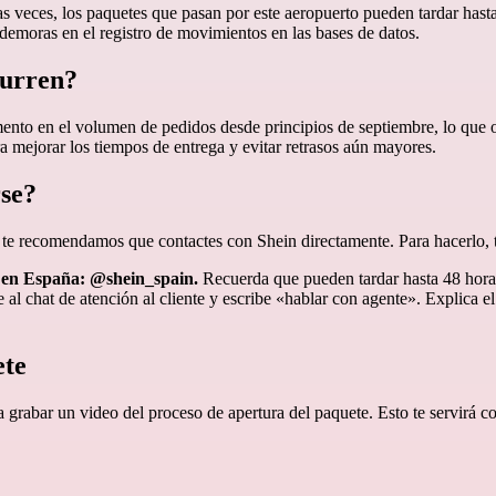
s veces, los paquetes que pasan por este aeropuerto pueden tardar hast
r demoras en el registro de movimientos en las bases de datos.
curren?
to en el volumen de pedidos desde principios de septiembre, lo que oca
a mejorar los tiempos de entrega y evitar retrasos aún mayores.
rse?
o, te recomendamos que contactes con Shein directamente. Para hacerlo, 
m en España: @shein_spain.
Recuerda que pueden tardar hasta 48 horas
ve al chat de atención al cliente y escribe «hablar con agente». Explica 
ete
 grabar un video del proceso de apertura del paquete. Esto te servirá c