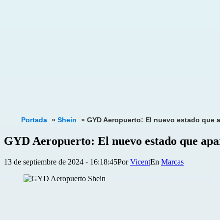
Portada
»
Shein
»
GYD Aeropuerto: El nuevo estado que a
GYD Aeropuerto: El nuevo estado que apar
Publicada
Categorizado
13 de septiembre de 2024 - 16:18:45
Por
Vicent
Marcas
el
como