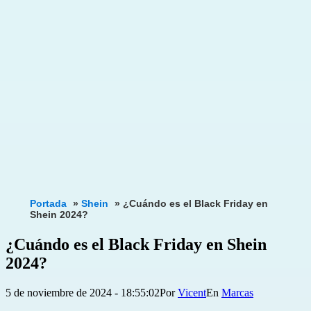
Portada
»
Shein
»
¿Cuándo es el Black Friday en
Shein 2024?
¿Cuándo es el Black Friday en Shein
2024?
Publicada
Categorizado
5 de noviembre de 2024 - 18:55:02
Por
Vicent
Marcas
el
como