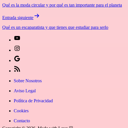
de
Qué es la moda circular y por qué es tan importante para el planeta
entradas
Entrada siguiente
Qué es un escaparatista y que tienes que estudiar para serlo
[27-
icon
[27-
icon=»fa
icon
Síguenos
fa-
icon=»fa
en
[27-
instagram»]
fa-
Google
icon
Sobre Nosotros
youtube»]
News
icon=»fa
Aviso Legal
fa-
Política de Privacidad
rss»]
Cookies
Contacto