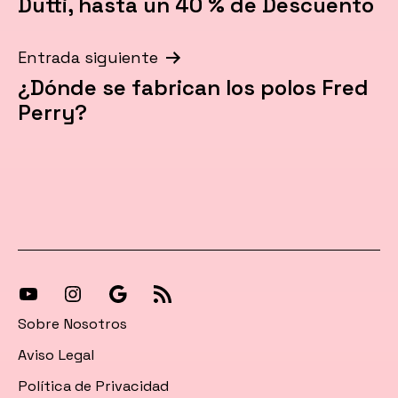
Dutti, hasta un 40 % de Descuento
entradas
Entrada siguiente
¿Dónde se fabrican los polos Fred
Perry?
[27-
[27-
Síguenos
[27-
icon
icon
en
icon
Sobre Nosotros
icon=»fa
icon=»fa
Google
icon=»fa
Aviso Legal
fa-
fa-
News
fa-
Política de Privacidad