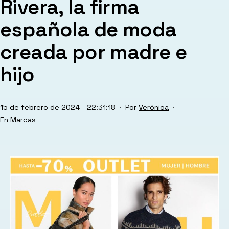
Rivera, la firma
española de moda
creada por madre e
hijo
Publicada
15 de febrero de 2024 - 22:31:18
Por
Verónica
el
Categorizado
Marcas
como