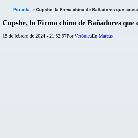
Portada
»
Cupshe, la Firma china de Bañadores que causa
Cupshe, la Firma china de Bañadores que 
Publicada
Categorizado
15 de febrero de 2024 - 21:52:57
Por
Verónica
Marcas
el
como