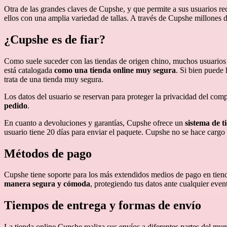
Otra de las grandes claves de Cupshe, y que permite a sus usuarios re
ellos con una amplia variedad de tallas. A través de Cupshe millones
¿Cupshe es de fiar?
Como suele suceder con las tiendas de origen chino, muchos usuario
está catalogada
como una tienda online muy segura
. Si bien puede
trata de una tienda muy segura.
Los datos del usuario se reservan para proteger la privacidad del com
pedido
.
En cuanto a devoluciones y garantías, Cupshe ofrece un
sistema de t
usuario tiene 20 días para enviar el paquete. Cupshe no se hace cargo 
Métodos de pago
Cupshe tiene soporte para los más extendidos medios de pago en tiend
manera segura y cómoda
, protegiendo tus datos ante cualquier even
Tiempos de entrega y formas de envío
La tienda online Cupshe realiza sus envíos a diferentes partes del mu