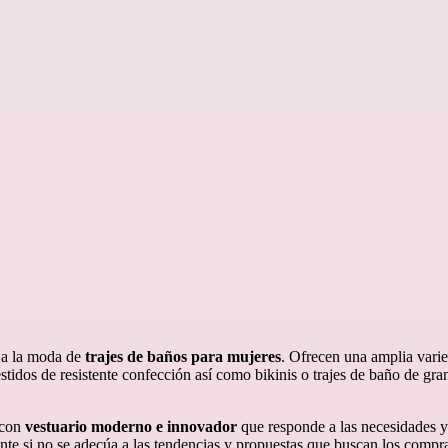
 a la moda de
trajes de baños para mujeres
. Ofrecen una amplia varied
stidos de resistente confección así como bikinis o trajes de baño de g
 con
vestuario moderno e innovador
que responde a las necesidades y
te si no se adecúa a las tendencias y propuestas que buscan los comp