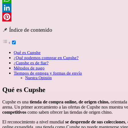
WhatsApp
LinkedIn
Pinterest
📌 Índice de contenido
Qué es Cupshe
¿Qué podemos comprar en Cupshe?
¿Cupshe es de fiar?
Métodos de pago
Tiempos de entrega y formas de envío
Nuestra Opinión
Qué es Cupshe
Cupshe es una
tienda de compra online, de origen chino,
orientada
arena. Un primer acercamiento a las ofertas de Cupshe nos muestra ve
competitivos
como saben ofrecer las tiendas de origen chino.
El reconocimiento a nivel mundial
se desprende de sus colecciones
,
online expandida, una tienda como Cupshe no puede mantenerse vigen