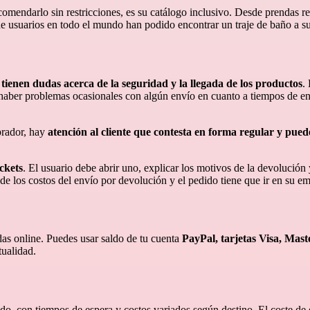
comendarlo sin restricciones, es su catálogo inclusivo. Desde prendas r
 de usuarios en todo el mundo han podido encontrar un traje de baño a s
s
tienen dudas acerca de la seguridad y la llegada de los productos
.
 haber problemas ocasionales con algún envío en cuanto a tiempos de env
prador, hay
atención al cliente que contesta en forma regular y pue
ickets
. El usuario debe abrir uno, explicar los motivos de la devolución 
de los costos del envío por devolución y el pedido tiene que ir en su e
as online. Puedes usar saldo de tu cuenta
PayPal, tarjetas Visa, Mast
tualidad.
ndo, con tiempos de espera y costos variados según destino. El coste de