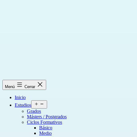
Saltar
al
contenido
Menú
Cerrar
Inicio
Abrir
Estudios
el
Grados
menú
Másters / Postgrados
Ciclos Formativos
Básico
Medio