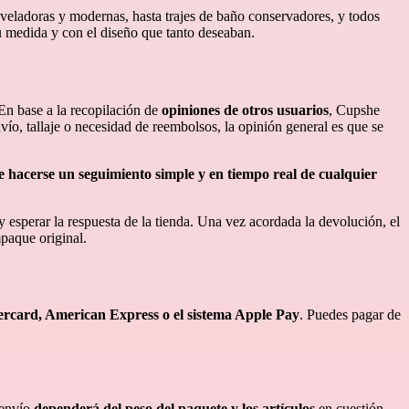
eveladoras y modernas, hasta trajes de baño conservadores, y todos
u medida y con el diseño que tanto deseaban.
 En base a la recopilación de
opiniones de otros usuarios
, Cupshe
ío, tallaje o necesidad de reembolsos, la opinión general es que se
de hacerse un seguimiento simple y en tiempo real de cualquier
y esperar la respuesta de la tienda. Una vez acordada la devolución, el
mpaque original.
ercard, American Express o el sistema Apple Pay
. Puedes pagar de
 envío
dependerá del peso del paquete y los artículos
en cuestión.