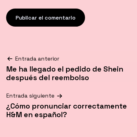
Navegación
Entrada anterior
Me ha llegado el pedido de Shein
de
después del reembolso
entradas
Entrada siguiente
¿Cómo pronunciar correctamente
H&M en español?