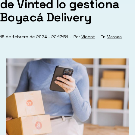
de Vinted lo gestiona
Boyacá Delivery
Publicada
Categorizado
15 de febrero de 2024 - 22:17:51
Por
Vicent
Marcas
el
como