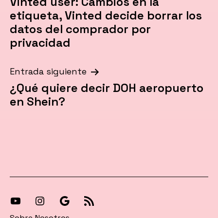
Vinted user: Cambios en la
de
etiqueta, Vinted decide borrar los
entradas
datos del comprador por
privacidad
Entrada siguiente
¿Qué quiere decir DOH aeropuerto
en Shein?
[27-
[27-
Síguenos
[27-
icon
icon
en
icon
Sobre Nosotros