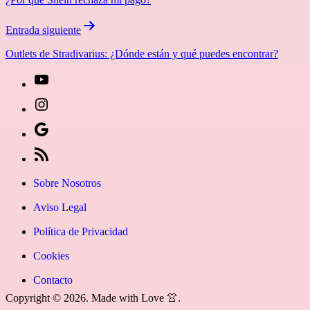
entradas
Entrada siguiente
Outlets de Stradivarius: ¿Dónde están y qué puedes encontrar?
[27-
icon
[27-
icon=»fa
icon
Síguenos
fa-
icon=»fa
en
[27-
instagram»]
fa-
Google
icon
Sobre Nosotros
youtube»]
News
icon=»fa
Aviso Legal
fa-
Política de Privacidad
rss»]
Cookies
Contacto
Copyright © 2026. Made with Love 👚.