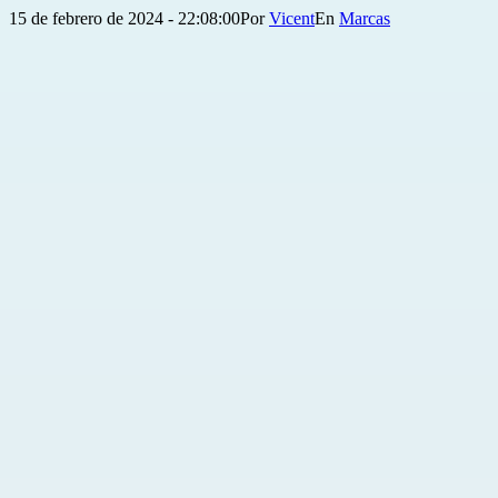
Publicada
Categorizado
15 de febrero de 2024 - 22:08:00
Por
Vicent
Marcas
el
como