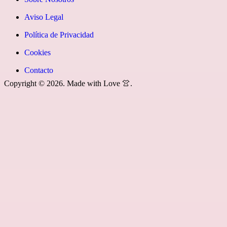
youtube»]
News
icon=»fa
Aviso Legal
fa-
Política de Privacidad
rss»]
Cookies
Contacto
Copyright © 2026. Made with Love 👚.