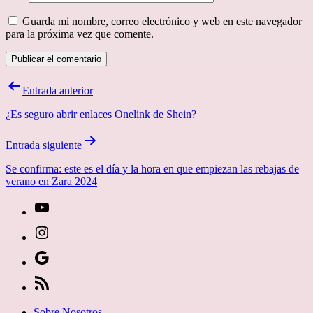
Guarda mi nombre, correo electrónico y web en este navegador
para la próxima vez que comente.
Navegación
Entrada anterior
de
¿Es seguro abrir enlaces Onelink de Shein?
entradas
Entrada siguiente
Se confirma: este es el día y la hora en que empiezan las rebajas de
verano en Zara 2024
[27-
icon
[27-
icon=»fa
icon
Síguenos
fa-
icon=»fa
en
[27-
instagram»]
fa-
Google
icon
Sobre Nosotros