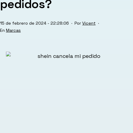
pedidos?
Publicada
15 de febrero de 2024 - 22:28:06
Por
Vicent
el
Categorizado
Marcas
como