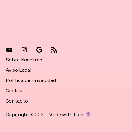
[27-
[27-
Síguenos
[27-
icon
icon
en
icon
Sobre Nosotros
icon=»fa
icon=»fa
Google
icon=»fa
Aviso Legal
fa-
fa-
News
fa-
Política de Privacidad
instagram»]
youtube»]
rss»]
Cookies
Contacto
Copyright © 2026. Made with Love
.