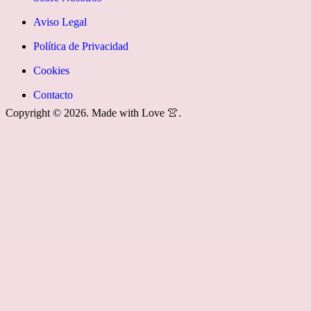
youtube»]
News
icon=»fa
Aviso Legal
fa-
Política de Privacidad
rss»]
Cookies
Contacto
Copyright © 2026. Made with Love 👚.