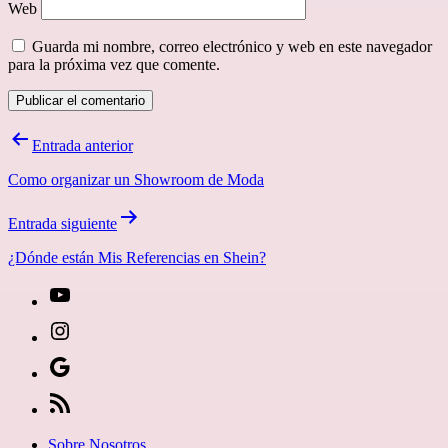
Web
Guarda mi nombre, correo electrónico y web en este navegador
para la próxima vez que comente.
Navegación
Entrada anterior
de
Como organizar un Showroom de Moda
entradas
Entrada siguiente
¿Dónde están Mis Referencias en Shein?
[27-
icon
[27-
icon=»fa
icon
Síguenos
fa-
icon=»fa
en
[27-
instagram»]
fa-
Google
icon
Sobre Nosotros