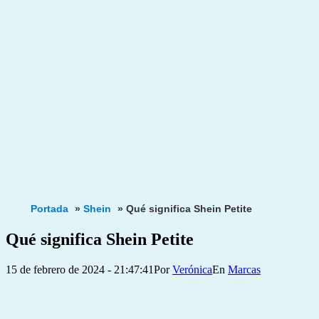
Portada
»
Shein
»
Qué significa Shein Petite
Qué significa Shein Petite
Publicada
Categorizado
15 de febrero de 2024 - 21:47:41
Por
Verónica
Marcas
el
como