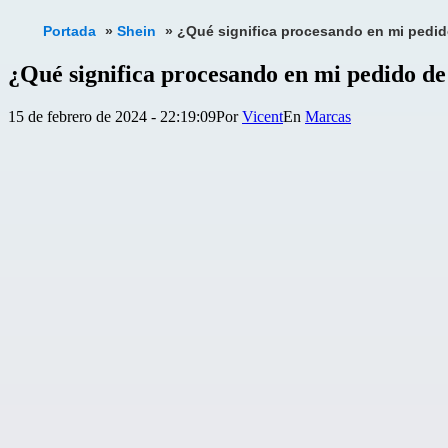
Portada
»
Shein
»
¿Qué significa procesando en mi pedid
¿Qué significa procesando en mi pedido de
Publicada
Categorizado
15 de febrero de 2024 - 22:19:09
Por
Vicent
Marcas
el
como