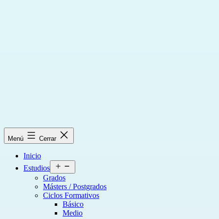
Saltar
al
contenido
Menú
Cerrar
Inicio
Abrir
Estudios
el
Grados
menú
Másters / Postgrados
Ciclos Formativos
Básico
Medio