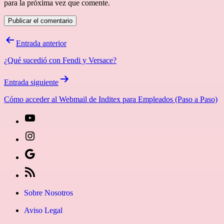
para la próxima vez que comente.
Navegación
Entrada anterior
de
¿Qué sucedió con Fendi y Versace?
entradas
Entrada siguiente
Cómo acceder al Webmail de Inditex para Empleados (Paso a Paso)
[27-
icon
[27-
icon=»fa
icon
Síguenos
fa-
icon=»fa
en
[27-
instagram»]
fa-
Google
icon
Sobre Nosotros
youtube»]
News
icon=»fa
Aviso Legal