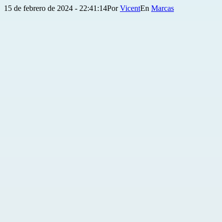
Publicada
Categorizado
15 de febrero de 2024 - 22:41:14
Por
Vicent
Marcas
el
como