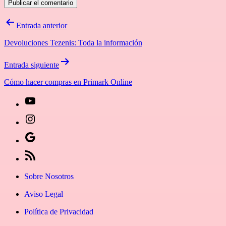
Navegación
Entrada anterior
de
Devoluciones Tezenis: Toda la información
entradas
Entrada siguiente
Cómo hacer compras en Primark Online
[27-
icon
[27-
icon=»fa
icon
Síguenos
fa-
icon=»fa
en
[27-
instagram»]
fa-
Google
icon
Sobre Nosotros
youtube»]
News
icon=»fa
Aviso Legal
fa-
Política de Privacidad