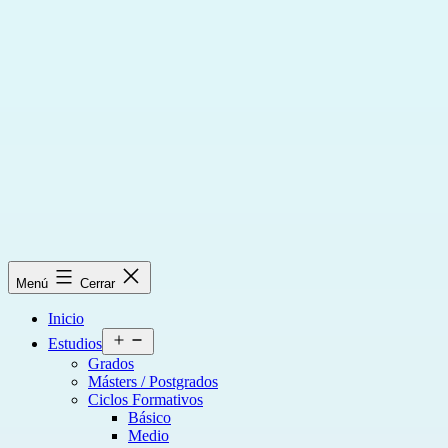
Saltar
al
contenido
Menú
Cerrar
Inicio
Abrir
Estudios
el
Grados
menú
Másters / Postgrados
Ciclos Formativos
Básico
Medio