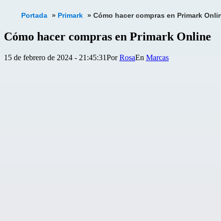
Portada
»
Primark
»
Cómo hacer compras en Primark Onli
Cómo hacer compras en Primark Online
Publicada
Categorizado
15 de febrero de 2024 - 21:45:31
Por
Rosa
Marcas
el
como