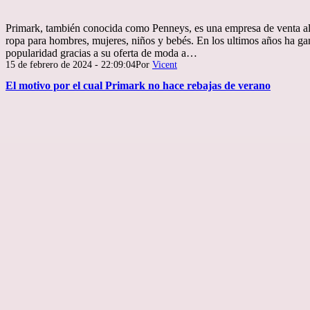
Primark, también conocida como Penneys, es una empresa de venta al
ropa para hombres, mujeres, niños y bebés. En los ultimos años ha g
popularidad gracias a su oferta de moda a…
Publicada
15 de febrero de 2024 - 22:09:04
Por
Vicent
el
El motivo por el cual Primark no hace rebajas de verano