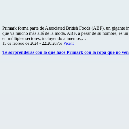
Primark forma parte de Associated British Foods (ABF), un gigante in
que va mucho más allá de la moda. ABF, a pesar de su nombre, es un
en múltiples sectores, incluyendo alimentos,…
Publicada
15 de febrero de 2024 - 22:20:28
Por
Vicent
el
Te sorprenderás con lo qué hace Primark con la ropa que no ve