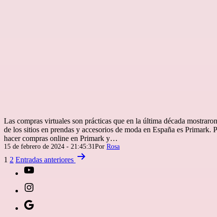
Las compras virtuales son prácticas que en la última década mostraro
de los sitios en prendas y accesorios de moda en España es Primark.
hacer compras online en Primark y…
Publicada
15 de febrero de 2024 - 21:45:31
Por
Rosa
el
Paginación
1
2
Entradas
anteriores
de
[27-
entradas
icon
[27-
icon=»fa
icon
Síguenos