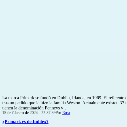
La marca Primark se fundó en Dublín, Irlanda, en 1969. El referente 
tras un pedido que le hizo la familia Weston. Actualmente existen 37 ti
tienen la denominación Penneys y…
Publicada
15 de febrero de 2024 - 22:37:39
Por
Rosa
el
¿Primark es de Inditex?