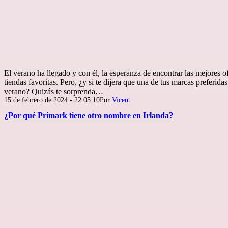
El verano ha llegado y con él, la esperanza de encontrar las mejores o
tiendas favoritas. Pero, ¿y si te dijera que una de tus marcas preferida
verano? Quizás te sorprenda…
Publicada
15 de febrero de 2024 - 22:05:10
Por
Vicent
el
¿Por qué Primark tiene otro nombre en Irlanda?