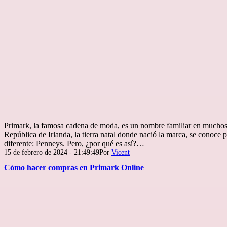
Primark, la famosa cadena de moda, es un nombre familiar en muchos 
República de Irlanda, la tierra natal donde nació la marca, se conoce
diferente: Penneys. Pero, ¿por qué es así?…
Publicada
15 de febrero de 2024 - 21:49:49
Por
Vicent
el
Cómo hacer compras en Primark Online