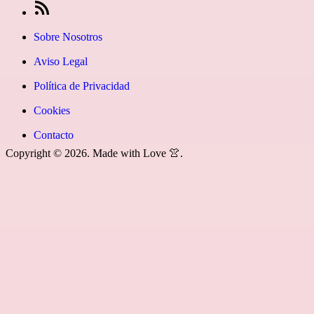
fa-
icon=»fa
en
[27-
instagram»]
fa-
Google
icon
Sobre Nosotros
youtube»]
News
icon=»fa
Aviso Legal
fa-
Política de Privacidad
rss»]
Cookies
Contacto
Copyright © 2026. Made with Love 👚.