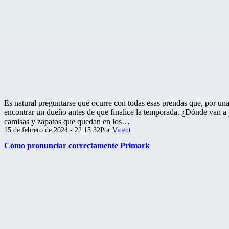
Es natural preguntarse qué ocurre con todas esas prendas que, por una
encontrar un dueño antes de que finalice la temporada. ¿Dónde van a 
camisas y zapatos que quedan en los…
Publicada
15 de febrero de 2024 - 22:15:32
Por
Vicent
el
Cómo pronunciar correctamente Primark