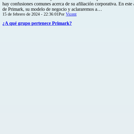
hay confusiones comunes acerca de su afiliación corporativa. En este a
de Primark, su modelo de negocio y aclararemos a…
Publicada
15 de febrero de 2024 - 22:36:01
Por
Vicent
el
¿A qué grupo pertenece Primark?