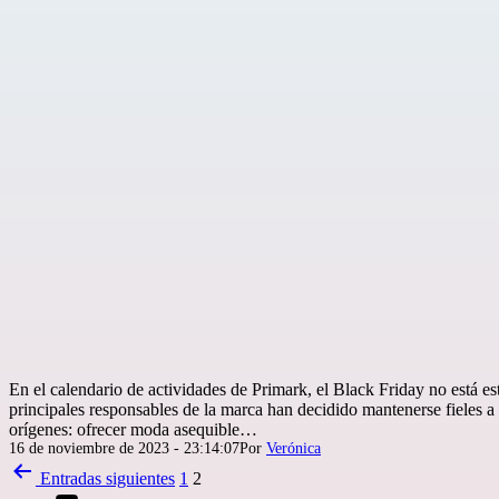
En el calendario de actividades de Primark, el Black Friday no está es
principales responsables de la marca han decidido mantenerse fieles a l
orígenes: ofrecer moda asequible…
Publicada
16 de noviembre de 2023 - 23:14:07
Por
Verónica
el
Paginación
Entradas
siguientes
1
2