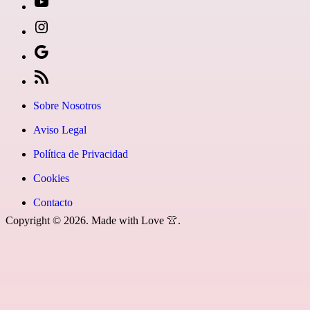
de
[27-
entradas
icon
[27-
icon=»fa
icon
Síguenos
fa-
icon=»fa
en
[27-
instagram»]
fa-
Google
icon
Sobre Nosotros
youtube»]
News
icon=»fa
Aviso Legal
fa-
Política de Privacidad
rss»]
Cookies
Contacto
Copyright © 2026. Made with Love 👚.