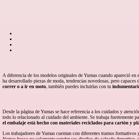
A diferencia de los modelos originales de Yumas cuando apareció en 
ha desarrollado piezas de moda, tendencias novedosas, pero capaces de
correr o a ir en moto
, también puedes incluirlas con tu
indumentaria
Desde la página de Yumas se hace referencia a los cuidados y atenció
todo lo relacionado al cuidado del ambiente. Se trabaja fuertemente p
el embalaje está hecho con materiales reciclados para cartón y plá
Los trabajadores de Yumas cuentan con diferentes tramos formativos y 
Yumas busca no solamente vender sus diseños de calzado deportivo, 