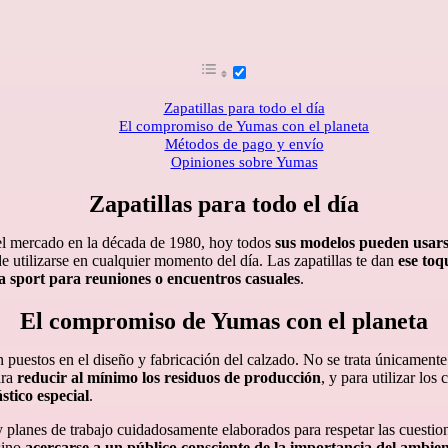
Zapatillas para todo el día
El compromiso de Yumas con el planeta
Métodos de pago y envío
Opiniones sobre Yumas
Zapatillas para todo el día
el mercado en la década de 1980, hoy todos
sus modelos pueden usars
 utilizarse en cualquier momento del día. Las zapatillas te dan
ese toq
 sport para reuniones o encuentros casuales
.
El compromiso de Yumas con el planeta
n puestos en el diseño y fabricación del calzado. No se trata únicament
ara
reducir al mínimo los residuos de producción
, y para utilizar lo
stico especial
.
planes de trabajo cuidadosamente elaborados para respetar las cuestiones
sino
acercarse a un público consciente de la importancia del ambie