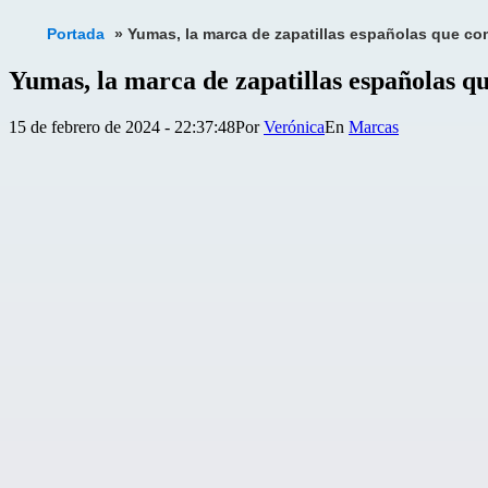
Portada
»
Yumas, la marca de zapatillas españolas que com
Yumas, la marca de zapatillas españolas qu
Publicada
Categorizado
15 de febrero de 2024 - 22:37:48
Por
Verónica
Marcas
el
como