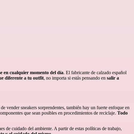
e en cualquier momento del día
. El fabricante de calzado español
ue diferente a tu outfit
, no importa si estás pensando en
salir a
e de vender sneakers sorprendentes, también hay un fuerte enfoque en
s componentes que sean posibles en procedimientos de reciclaje.
Todo
 de cuidado del ambiente. A partir de estas políticas de trabajo,
nte y el cuidado del mismo
.