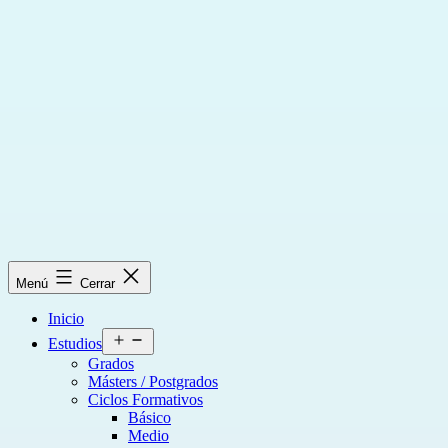
Saltar
al
contenido
Menú
Cerrar
Inicio
Abrir
Estudios
el
Grados
menú
Másters / Postgrados
Ciclos Formativos
Básico
Medio