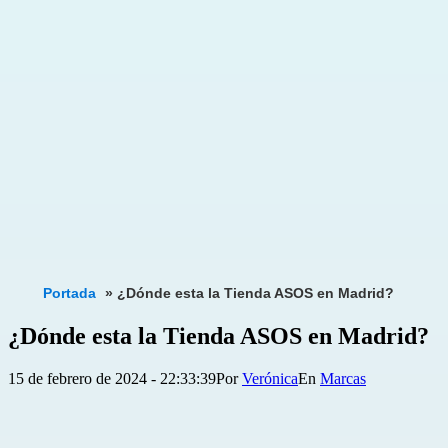
Portada
»
¿Dónde esta la Tienda ASOS en Madrid?
¿Dónde esta la Tienda ASOS en Madrid?
Publicada
Categorizado
15 de febrero de 2024 - 22:33:39
Por
Verónica
Marcas
el
como