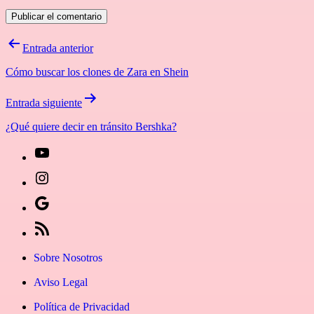
Navegación
Entrada anterior
de
Cómo buscar los clones de Zara en Shein
entradas
Entrada siguiente
¿Qué quiere decir en tránsito Bershka?
[27-
icon
[27-
icon=»fa
icon
Síguenos
fa-
icon=»fa
en
[27-
instagram»]
fa-
Google
icon
Sobre Nosotros
youtube»]
News
icon=»fa
Aviso Legal
fa-
Política de Privacidad