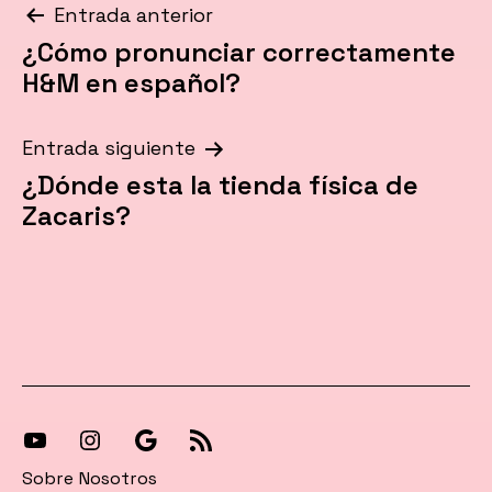
Navegación
Entrada anterior
¿Cómo pronunciar correctamente
de
H&M en español?
entradas
Entrada siguiente
¿Dónde esta la tienda física de
Zacaris?
[27-
[27-
Síguenos
[27-
icon
icon
en
icon
Sobre Nosotros