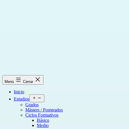
Saltar
al
contenido
Menú
Cerrar
Inicio
Abrir
Estudios
el
Grados
menú
Másters / Postgrados
Ciclos Formativos
Básico
Medio