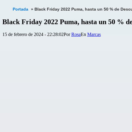
Portada
»
Black Friday 2022 Puma, hasta un 50 % de Desc
Black Friday 2022 Puma, hasta un 50 % d
Publicada
Categorizado
15 de febrero de 2024 - 22:28:02
Por
Rosa
Marcas
el
como