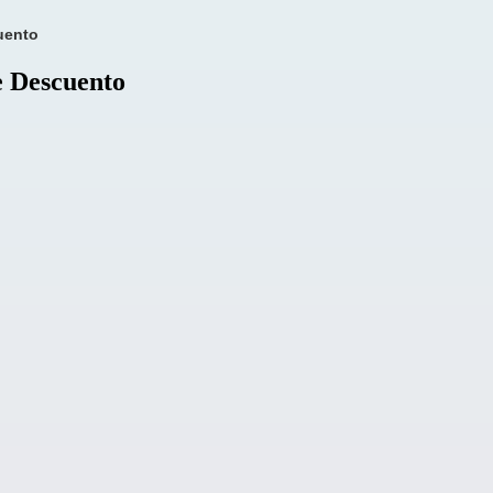
uento
e Descuento