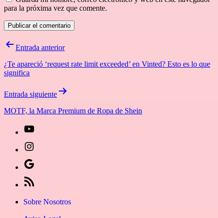
para la próxima vez que comente.
Navegación
Entrada anterior
de
¿Te apareció ‘request rate limit exceeded’ en Vinted? Esto es lo que
entradas
significa
Entrada siguiente
MOTF, la Marca Premium de Ropa de Shein
[27-
icon
[27-
icon=»fa
icon
Síguenos
fa-
icon=»fa
en
[27-
instagram»]
fa-
Google
icon
Sobre Nosotros
youtube»]
News
icon=»fa