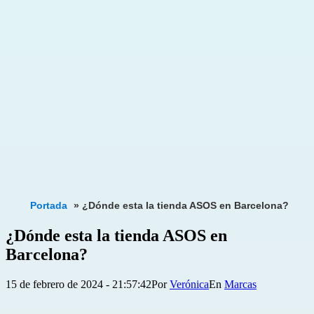
Portada
»
¿Dónde esta la tienda ASOS en Barcelona?
¿Dónde esta la tienda ASOS en
Barcelona?
Publicada
Categorizado
15 de febrero de 2024 - 21:57:42
Por
Verónica
Marcas
el
como