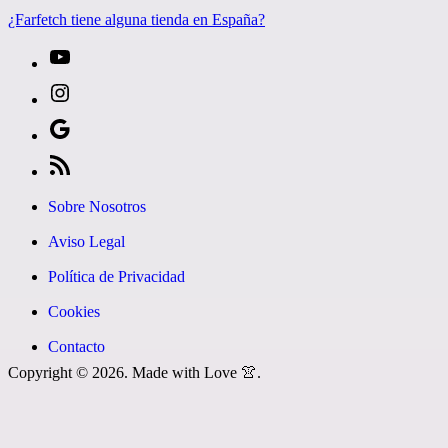
¿Farfetch tiene alguna tienda en España?
[27-
icon
[27-
icon=»fa
icon
Síguenos
fa-
icon=»fa
en
[27-
instagram»]
fa-
Google
icon
Sobre Nosotros
youtube»]
News
icon=»fa
Aviso Legal
fa-
Política de Privacidad
rss»]
Cookies
Contacto
Copyright © 2026. Made with Love 👚.