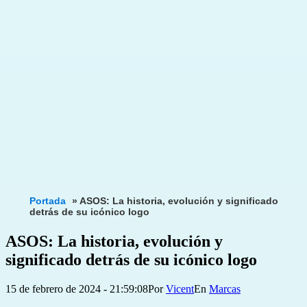
Portada
»
ASOS: La historia, evolución y significado
detrás de su icónico logo
ASOS: La historia, evolución y
significado detrás de su icónico logo
Publicada
Categorizado
15 de febrero de 2024 - 21:59:08
Por
Vicent
Marcas
el
como