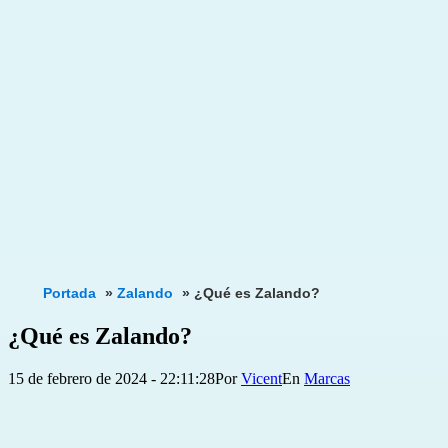
Portada
»
Zalando
»
¿Qué es Zalando?
¿Qué es Zalando?
Publicada
Categorizado
15 de febrero de 2024 - 22:11:28
Por
Vicent
Marcas
el
como