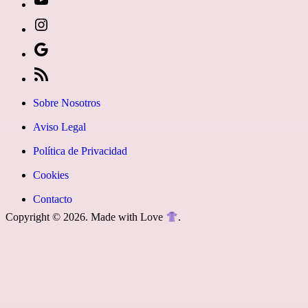
[27-
icon
[27-
icon=»fa
icon
Síguenos
fa-
icon=»fa
en
[27-
instagram»]
fa-
Google
icon
Sobre Nosotros
youtube»]
News
icon=»fa
Aviso Legal
fa-
Política de Privacidad
rss»]
Cookies
Contacto
Copyright © 2026. Made with Love
.