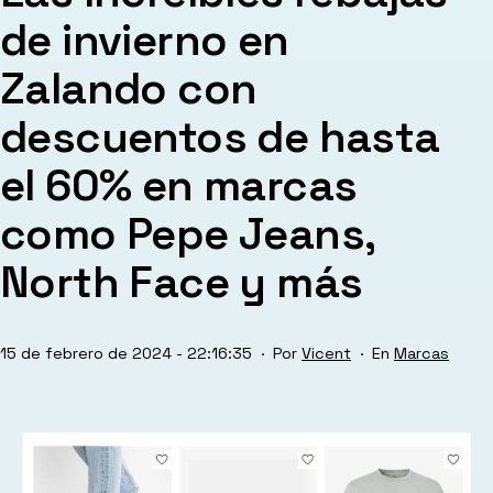
de invierno en
Zalando con
descuentos de hasta
el 60% en marcas
como Pepe Jeans,
North Face y más
Publicada
Categorizad
15 de febrero de 2024 - 22:16:35
Por
Vicent
Marcas
el
como