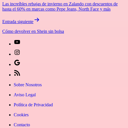
de
Las increíbles rebajas de invierno en Zalando con descuentos de
entradas
hasta el 60% en marcas como Pepe Jeans, North Face y más
Entrada siguiente
Cómo devolver en Shein sin bolsa
[27-
icon
[27-
icon=»fa
icon
Síguenos
fa-
icon=»fa
en
[27-
instagram»]
fa-
Google
icon
Sobre Nosotros
youtube»]
News
icon=»fa
Aviso Legal
fa-
Política de Privacidad
rss»]
Cookies
Contacto