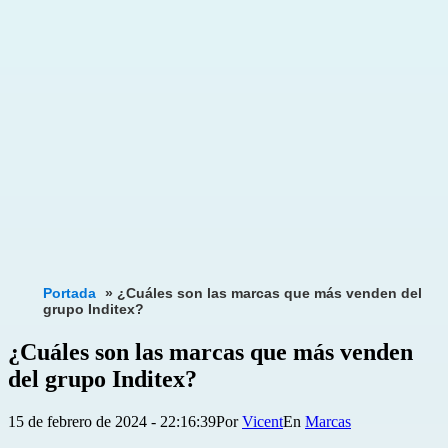
Portada
»
¿Cuáles son las marcas que más venden del
grupo Inditex?
¿Cuáles son las marcas que más venden
del grupo Inditex?
Publicada
Categorizado
15 de febrero de 2024 - 22:16:39
Por
Vicent
Marcas
el
como