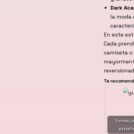
Dark Ac
la moda 
caracter
En este est
Cada prend
camiseta o 
mayormente
reversiona
Te recomenda
Yumas, l
españ