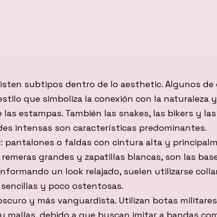
xisten subtipos dentro de lo aesthetic. Algunos de 
 estilo que simboliza la conexión con la naturaleza y 
 las estampas. También las snakes, las bikers y las
des intensas son características predominantes.
l
: pantalones o faldas con cintura alta y principal
n remeras grandes y zapatillas blancas, son las bas
onformando un look relajado, suelen utilizarse colla
 sencillas y poco ostentosas.
 oscuro y más vanguardista. Utilizan botas militares,
y mallas, debido a que buscan imitar a bandas co