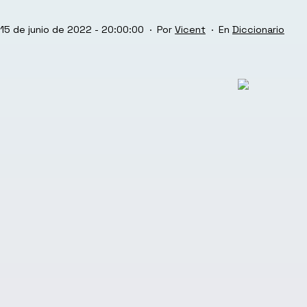
Publicada
Categorizado
15 de junio de 2022 - 20:00:00
Por
Vicent
Diccionario
el
como