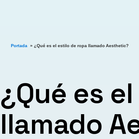
Portada
»
¿Qué es el estilo de ropa llamado Aesthetic?
¿Qué es el
llamado A