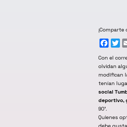
¡Comparte c
Fac
T
Con el corr
olvidan alg
modifican 
tenían luga
social Tumb
deportivo,
90’.
Quienes opt
debe gusta