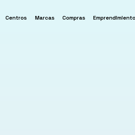
Centros
Marcas
Compras
Emprendimient
rir
enú