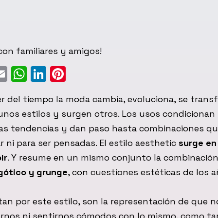
on familiares y amigos!
ebook
witter
Email
WhatsApp
LinkedIn
Pinterest
er del tiempo la moda cambia, evoluciona, se trans
unos estilos y surgen otros. Los usos condicionan
las tendencias y dan paso hasta combinaciones qu
r ni para ser pensadas. El estilo aesthetic
surge en 
lr
. Y resume en un mismo conjunto la combinació
 gótico y grunge
, con cuestiones estéticas de los a
an por este estilo, son la representación de que n
rnos ni sentirnos cómodos con lo mismo, como t