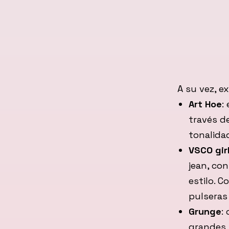
A su vez, e
Art Hoe
:
través de
tonalida
VSCO gir
jean, co
estilo. C
pulseras
Grunge
:
grandes 