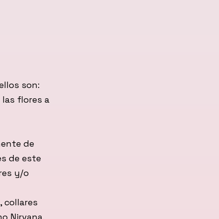
ellos son:
las flores a
mente de
es de este
res y/o
 collares
mo Nirvana.