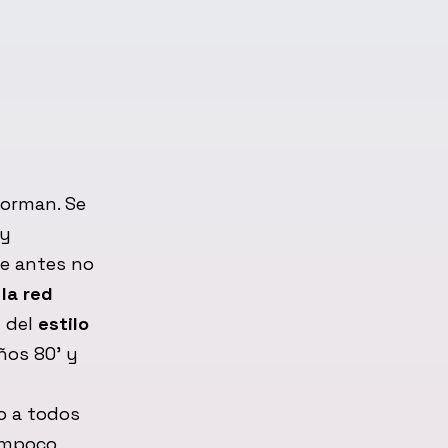
forman. Se
 y
e antes no
la red
n del
estilo
ños 80’ y
o a todos
ampoco