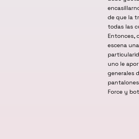
encasillarn
de que la t
todas las c
Entonces, c
escena una
particulari
uno le apor
generales d
pantalones 
Force y bot