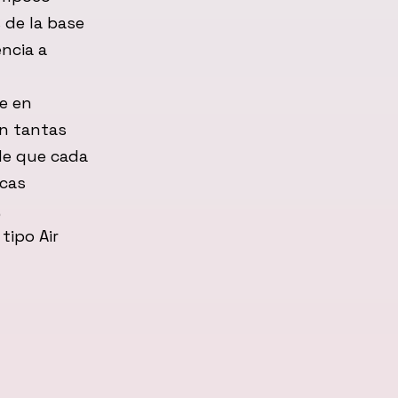
 de la base
encia a
.
ne en
on tantas
de que cada
icas
tipo Air