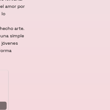
a el amor por
 lo
hecho arte.
 una simple
s jóvenes
forma