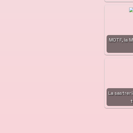
MOTF, la 
La sastrerí
t