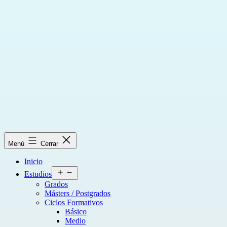
Saltar
al
contenido
Menú
Cerrar
Inicio
Abrir
Estudios
el
Grados
menú
Másters / Postgrados
Ciclos Formativos
Básico
Medio