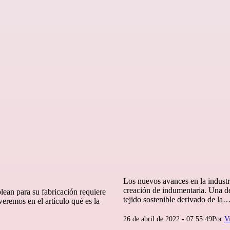
Los nuevos avances en la industri
creación de indumentaria. Una de 
ean para su fabricación requiere
tejido sostenible derivado de la
veremos en el artículo qué es la
Publicada
26 de abril de 2022 - 07:55:49
Por
V
el