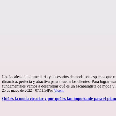
Los locales de indumentaria y accesorios de moda son espacios que r
dinámica, perfecta y atractiva para atraer a los clientes. Para lograr e
fundamentales vamos a desarrollar qué es un escaparatista de moda 
Publicada
25 de mayo de 2022 - 07:11:54
Por
Vicent
el
Qué es la moda circular y por qué es tan importante para el plan