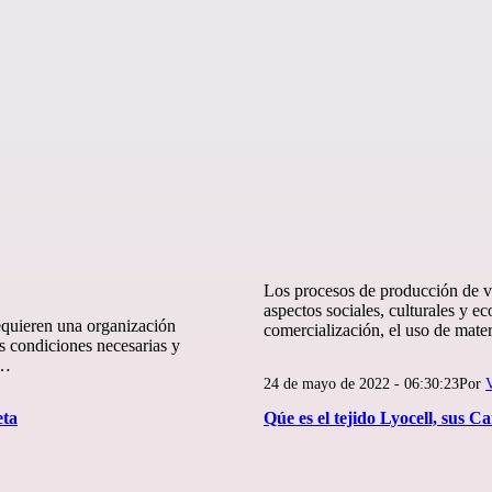
Los procesos de producción de ve
aspectos sociales, culturales y e
equieren una organización
comercialización, el uso de mat
sas condiciones necesarias y
y…
Publicada
24 de mayo de 2022 - 06:30:23
Por
V
el
eta
Qúe es el tejido Lyocell, sus C