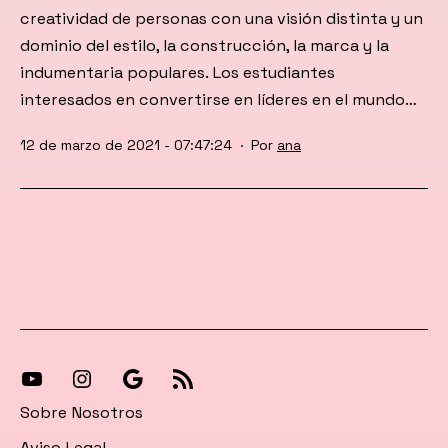
creatividad de personas con una visión distinta y un
dominio del estilo, la construcción, la marca y la
indumentaria populares. Los estudiantes
interesados ​​en convertirse en líderes en el mundo…
Publicada
12 de marzo de 2021 - 07:47:24
Por
ana
el
[27-
[27-
Síguenos
[27-
icon
icon
en
icon
Sobre Nosotros
icon=»fa
icon=»fa
Google
icon=»fa
Aviso Legal