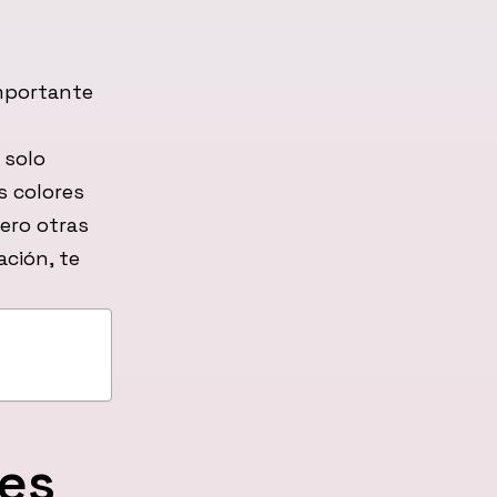
importante
 solo
s colores
ero otras
ación, te
nes