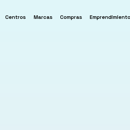
Centros
Marcas
Compras
Emprendimient
rir
enú