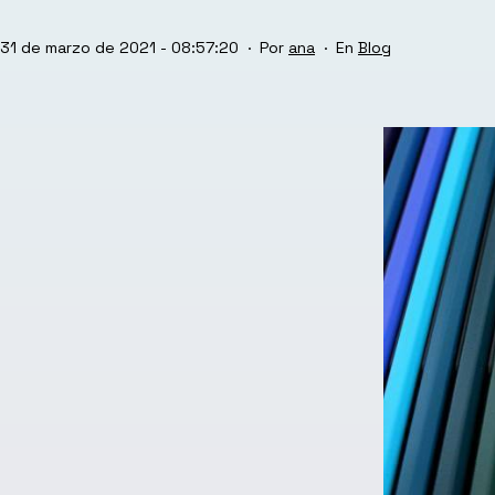
Publicada
Categorizado
31 de marzo de 2021 - 08:57:20
Por
ana
Blog
el
como