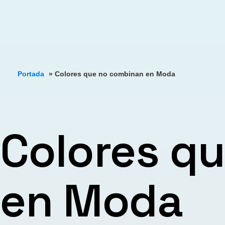
Portada
»
Colores que no combinan en Moda
Colores q
en Moda