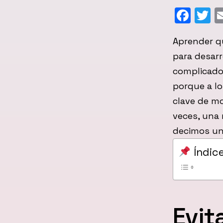
Fac
T
Aprender q
para desarr
complicado
porque a l
clave de mo
veces, una 
decimos un
Índic
Evit