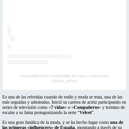
Una publicación compartida de ᴘᴀᴜʟᴀ ᴇᴄʜᴇᴠᴀʀʀɪᴀ
(@pau_eche)
Es una de las referidas cuando de estilo y moda se trata, una de las
más seguidas y admiradas. Inició su carrera de actriz participando en
series de televisión como «
7 vidas
» o «
Compañeros
» y termino de
escalar a su fama protagonizando la serie “
Velvet
”.
Es una gran fanática de la moda, y se ha hecho lugar como
una de
las primeras «influencers» de España
, mostrando a través de su