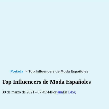
Portada
»
Top Influencers de Moda Españoles
Top Influencers de Moda Españoles
Publicada
Categorizado
30 de marzo de 2021 - 07:45:44
Por
ana
Blog
el
como