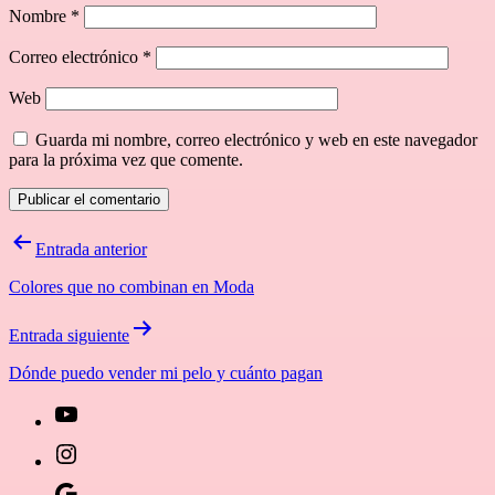
Nombre
*
Correo electrónico
*
Web
Guarda mi nombre, correo electrónico y web en este navegador
para la próxima vez que comente.
Navegación
Entrada anterior
de
Colores que no combinan en Moda
entradas
Entrada siguiente
Dónde puedo vender mi pelo y cuánto pagan
[27-
icon
[27-