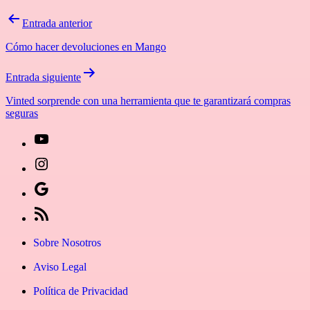
Navegación
Entrada anterior
de
Cómo hacer devoluciones en Mango
entradas
Entrada siguiente
Vinted sorprende con una herramienta que te garantizará compras
seguras
[27-
icon
[27-
icon=»fa
icon
Síguenos
fa-
icon=»fa
en
[27-
instagram»]
fa-
Google
icon
Sobre Nosotros
youtube»]
News
icon=»fa
Aviso Legal
fa-
Política de Privacidad