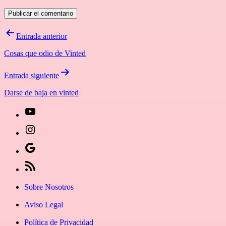
Navegación
Entrada anterior
de
Cosas que odio de Vinted
entradas
Entrada siguiente
Darse de baja en vinted
[27-
icon
[27-
icon=»fa
icon
Síguenos
fa-
icon=»fa
en
[27-
instagram»]
fa-
Google
icon
Sobre Nosotros
youtube»]
News
icon=»fa
Aviso Legal
fa-
Política de Privacidad