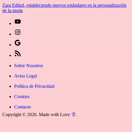
Zara Edited, estableciendo nuevos estándares en la personalización
de la moda
[27-
icon
[27-
icon=»fa
icon
Síguenos
fa-
icon=»fa
en
[27-
instagram»]
fa-
Google
icon
Sobre Nosotros
youtube»]
News
icon=»fa
Aviso Legal
fa-
Política de Privacidad
rss»]
Cookies
Contacto
Copyright © 2026. Made with Love
.