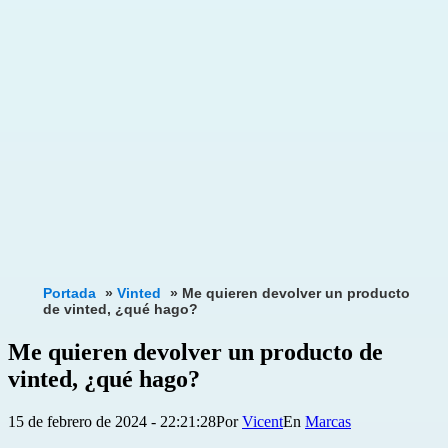
Portada
»
Vinted
»
Me quieren devolver un producto
de vinted, ¿qué hago?
Me quieren devolver un producto de
vinted, ¿qué hago?
Publicada
Categorizado
15 de febrero de 2024 - 22:21:28
Por
Vicent
Marcas
el
como