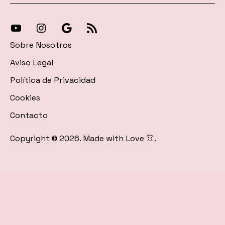
[27-
[27-
Síguenos
[27-
icon
icon
en
icon
Sobre Nosotros
icon=»fa
icon=»fa
Google
icon=»fa
Aviso Legal
fa-
fa-
News
fa-
Política de Privacidad
instagram»]
youtube»]
rss»]
Cookies
Contacto
Copyright © 2026. Made with Love 👚.