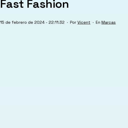
Fast Fashion
Publicada
Categorizado
15 de febrero de 2024 - 22:11:32
Por
Vicent
Marcas
el
como