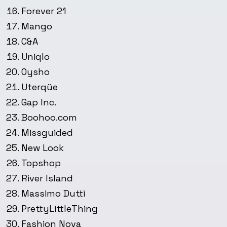
Forever 21
Mango
C&A
Uniqlo
Oysho
Uterqüe
Gap Inc.
Boohoo.com
Missguided
New Look
Topshop
River Island
Massimo Dutti
PrettyLittleThing
Fashion Nova