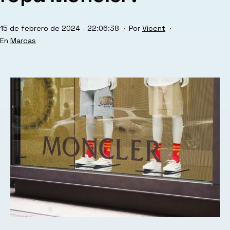
Publicada
15 de febrero de 2024 - 22:06:38
Por
Vicent
el
Categorizado
Marcas
como